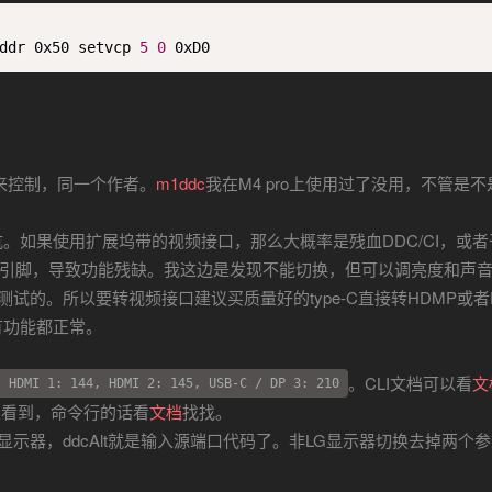
ddr 0x50 setvcp 
5
0
 0xD0
来控制，同一个作者。
m1ddc
我在M4 pro上使用过了没用，不管是不
。如果使用扩展坞带的视频接口，那么大概率是残血DDC/CI，或者
个引脚，导致功能残缺。我这边是发现不能切换，但可以调亮度和声
测试的。所以要转视频接口建议买质量好的type-C直接转HDMP或者
有功能都正常。
。CLI文档可以看
文
, HDMI 1: 144, HDMI 2: 145, USB-C / DP 3: 210
可以看到，命令行的话看
文档
找找。
可以指定显示器，ddcAlt就是输入源端口代码了。非LG显示器切换去掉两个参数