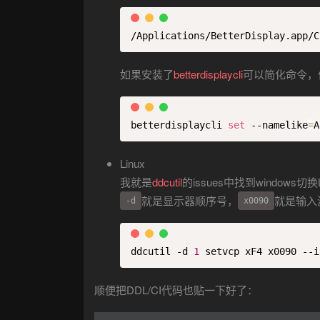
/Applications/BetterDisplay.app/C
如果安装了
betterdisplaycli
可以简化命令，
betterdisplaycli 
set
 --namelike
=
A
Linux
我就是
ddcutil
的issues中找到windo
就是显示器顺序号，
就是输入
-d
x0090
ddcutil -d 
1
 setvcp xF4 x0090 --i
顺便把DDL/CI代码也贴一下好了：