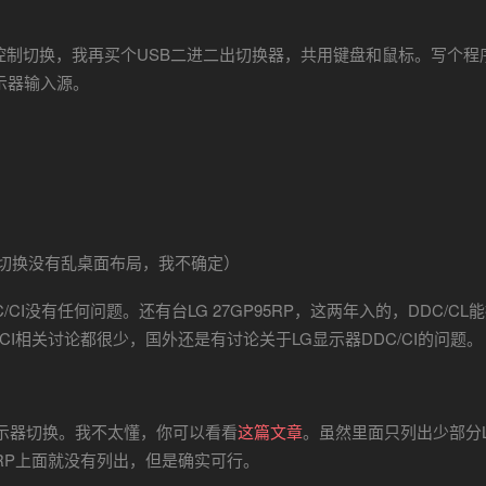
I控制切换，我再买个USB二进二出切换器，共用键盘和鼠标。写个程
显示器输入源。
前切换没有乱桌面布局，我不确定）
I没有任何问题。还有台LG 27GP95RP，这两年入的，DDC/CL
CI相关讨论都很少，国外还是有讨论关于LG显示器DDC/CI的问题。
显示器切换。我不太懂，你可以看看
这篇文章
。虽然里面只列出少部分
5RP上面就没有列出，但是确实可行。