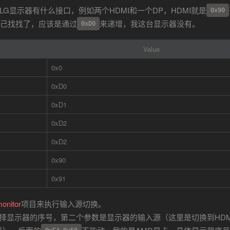
G显示器有什么接口，例如两个HDMI和一个DP，HDMI就是
0x90
要自己找找了，应该是通过
来递增，我这台显示器没有。
0xD0
Value
0x0
0xD0
0xD1
0xD2
0xD2
0x90
0x91
monitor
项目来执行输入源切换。
择显示器的序号，第二个参数是显示器的输入源（这里是切换到HDM