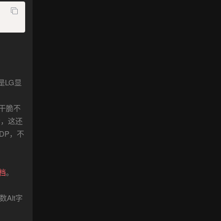
是LG显
干脆不
音，这还
DP，不
档
。
Alt字