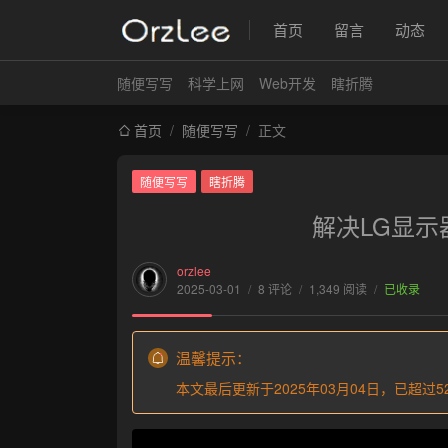
首页
留言
动态
随便写写
科学上网
Web开发
瞎折腾
首页
/
随便写写
/
正文
随便写写
瞎折腾
解决LG显示
orzlee
2025-03-01
/
8 评论
/
1,349 阅读
/
已收录
温馨提示：
本文最后更新于2025年03月04日，已超