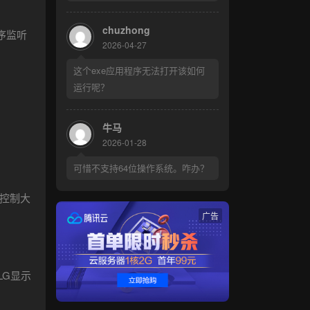
chuzhong
序监听
2026-04-27
这个exe应用程序无法打开该如何
运行呢？
牛马
2026-01-28
可惜不支持64位操作系统。咋办？
能控制大
广告
LG显示