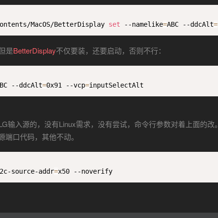
ontents/MacOS/BetterDisplay 
set
 --namelike
=
ABC --ddcAlt
=
但是
BetterDisplay
不仅要装，还要启动，否则不行：
BC --ddcAlt
=
0x91 --vcp
=
inputSelectAlt
ws切换LG输入源的，没有Linux需求，没有尝试，命令行参数对着上面的改
源端口代码，其他不动。
2c-source-addr
=
x50 --noverify