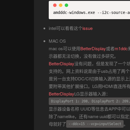
amdddc-windows.exe --i2c-source-a
intel可以看看这个
issue
MAC OS
mac os可以使用
BetterDisplay
或者
m1ddc
示器都无法切换，没有做过多研究。
BetterDisplay
没有问题，但是发现了一个坑
支持的。网上资料说是由于usb占用了两
是另一台支持DDC/CI切换输入源的显示上
要附带其他扩展接口。LG用HDMI直连所
BetterDisplay
LG显示器输入源：
DisplayPort 1: 208, DisplayPort 2: 209
显示器设备名称 UUID等信息去APP中
除了namelike，还有name uuid都
母就好了
。
--ddc=15 --vcp=inputSelect